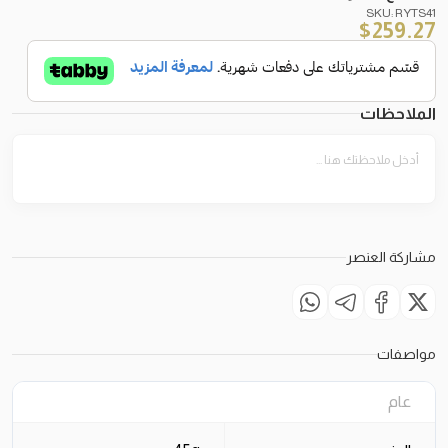
SKU: RYTS41
$
259.27
الملاحظات
مشاركة العنصر
مواصفات
عام