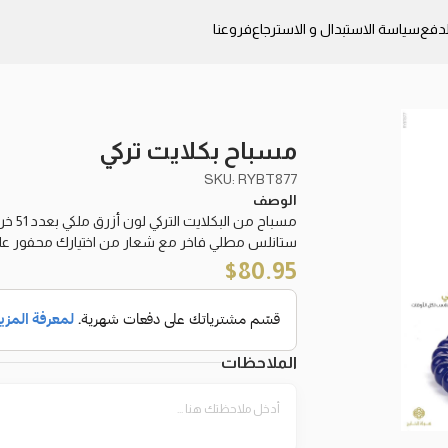
دفع
سياسة الاستبدال و الاسترجاع
فروعنا
مسباح بكلايت تركي
SKU: RYBT877
الوصف
مسباح من البكلايت التركي لون أزرق ملكي بعدد 51 خرزة ذروية متوسطة يتوجه فواصل مع كَركوش
ستانلس مطلي فاخر مع شعار من اختيارك محفور على ا
$
80.95
الملاحظات