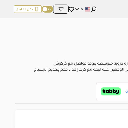
المفضلة
$
حمّل التطبيق
محتويات السلة
لوجهين علبة انيقة مع كرت إهداء فخم لِتقديم المِسباح