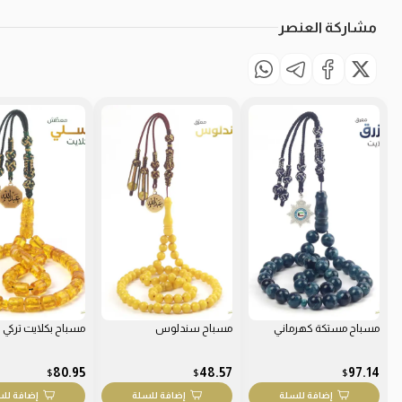
مشاركة العنصر
مسباح مستكة كهرماني
مسباح سندلوس
مسباح بكلايت تركي
80.95
48.57
97.14
$
$
$
إضافة للسلة
إضافة للسلة
إضافة لل