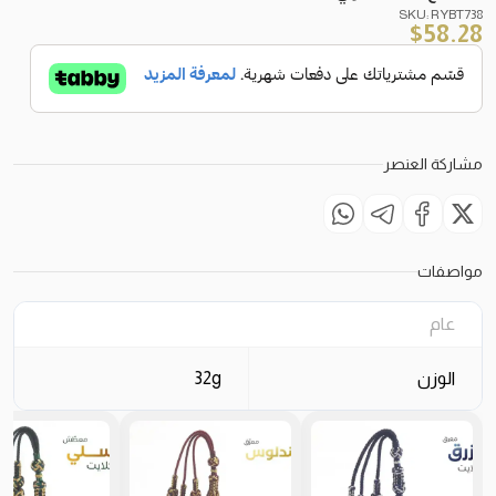
SKU: RYBT738
$
58.28
مشاركة العنصر
مواصفات
عام
الوزن
32g