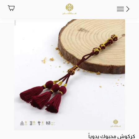
كركوش محبوك يدوياً