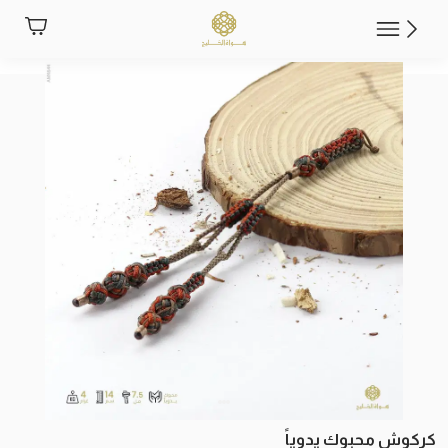
كركوش محبوك يدوياً