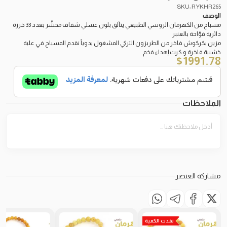
SKU: RYKHR265
الوصف
مسباح من الكهرمان الروسي الطبيعي يتألق بلون عسلي شفاف محشّر بعدد 33 خرزة
دائرية فوّاحة بالعنبر
مزين بكركوش فاخر من الطربزون التركي المشغول يدوياً نقدم المسباح في علبة
خشبية فاخرة و كرت إهداء فخم
$
1991.78
الملاحظات
مشاركة العنصر
نفدت الكمية