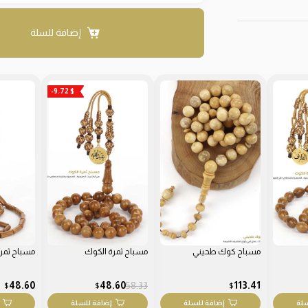
إضافة للسلة
-9.72 $
مسباح كوك طحيني
مسباح ثمرة الكوك
مسباح ثمر
48.60
48.60
58.33
113.41
$
$
$
سلة
إضافة للسلة
إضافة للسلة