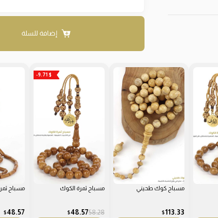
إضافة للسلة
-9.71 $
مسباح كوك طحيني
مسباح ثمرة الكوك
مسباح ثمر
48.57
48.57
58.28
113.33
$
$
$