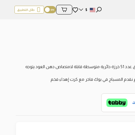
المفضلة
$
حمّل التطبيق
محتويات السلة
مسباح من ثمرة الكوك لونه بني خشبي محروق معرق عدد 51 خرزة دائرية متوسطة قابلة لامتصاص دهن العود يتوجه
 نقدم المسباح في بوك فاخر مع كرت إهداء فخم