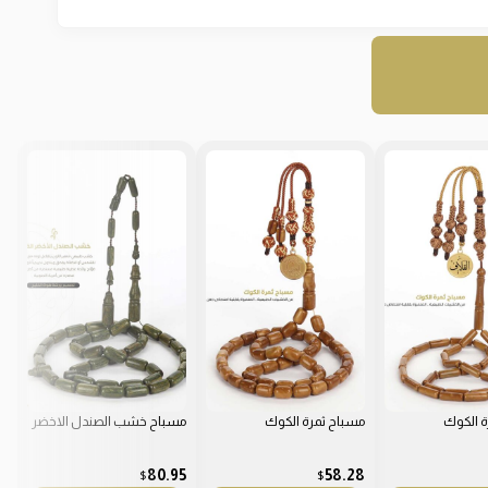
ة الكوك
مسباح ثمرة الكوك
مسباح خشب الصندل الاخضر
مس
5
80.95
58.28
$
$