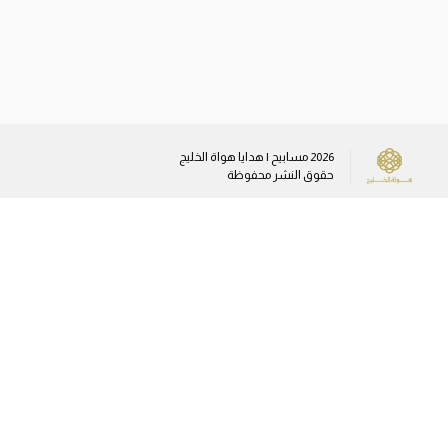
2026
مسابيح | هدايا هواة الخليج
حقوق النشر محفوظة
وسائل التواصل الاجتماعي
sales@gulfamateurs.com
+96555373745
+96566466747