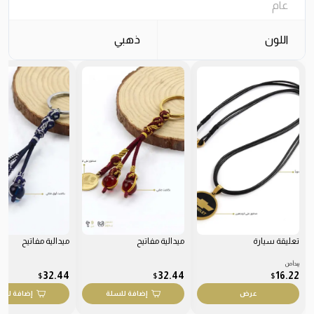
عام
اللون
ذهبي
تعليقة سيارة
ميدالية مفاتيح
ميدالية مفاتيح
يبدأ من
32.44
32.44
16.22
$
$
$
عرض
إضافة للسلة
إضافة للس