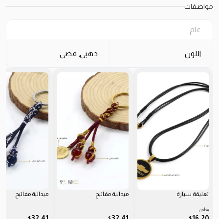
مواصفات
عام
اللون
ذهبي, فضي
تعليقة سيارة
ميدالية مفاتيح
ميدالية مفاتيح
يبدأ من
32.41
32.41
16.20
$
$
$