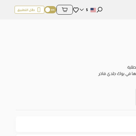
المفضلة
$
حمّل التطبيق
محتويات السلة
طلية
مها في بوك جلدي فاخر