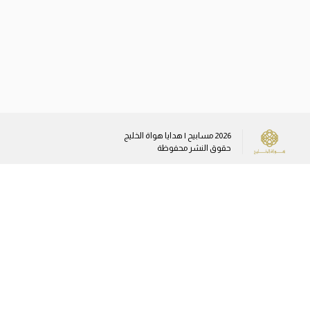
2026
مسابيح | هدايا هواة الخليج
حقوق النشر محفوظة
وسائل التواصل الاجتماعي
sales@gulfamateurs.com
+96555373745
+96566466747