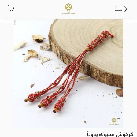
كركوش محبوك يدوياً