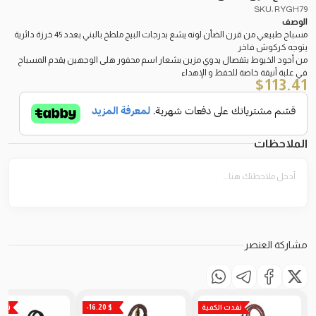
SKU: RYGH79
الوصف
مسباح طبيعي من قرن الضأن لونه يشع بدرجات البيج ملطخ بالبني بعدد 45 خرزة دائرية
يتوجه كركوش فاخر
من أجود الخيوط بتفصال يدوي مزين بشعار اسم محفور هلى الوجهين يقدم المسباح
في علبة أنيقة خاصة للحفظ و الإهداء
$
113.41
الملاحظات
مشاركة العنصر
نفدت الكمية
-16.20 $
نفد