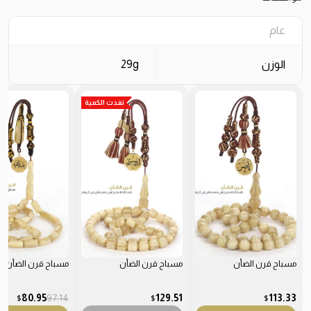
عام
الوزن
29g
نفدت الكمية
مسباح قرن الضأن
مسباح قرن الضأن
مسباح قرن الضأن
80.95
97.14
129.51
113.33
$
$
$