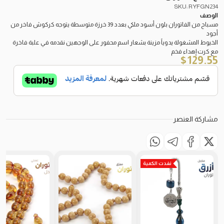
SKU: RYFGN234
الوصف
مسباح من الفاتوران بلون أسود ملكي بعدد 39 خرزة متوسطة يتوجه كركوش فاخر من
أجود
الخيوط المشغولة يدوياً مزينة بشعار اسم محفور على الوجهين نقدمه في علبة فاخرة
مع كرت إهداء فخم
$
129.55
مشاركة العنصر
نفدت الكمية