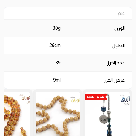
عام
الوزن
30g
الطول
26cm
عدد الخرز
39
عرض الخرز
9ml
نفدت الكمية