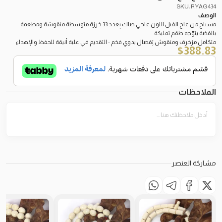
SKU: RYAG434
الوصف
مسباح من عاج الفيل اللون عاجي صاك بِعدد 33 خرزة متوسطة منقوشة ومطعمة
بالفضة يتوّجه طقم تمليكة
متكامل مزخرف ومنقوش تِفصال يدوي فخم - التقديم في علبة أنيقة للحفظ والإهداء
$
388.83
الملاحظات
مشاركة العنصر