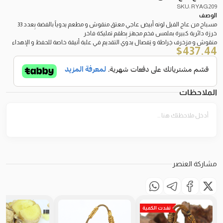
SKU: RYAG209
الوصف
مسباح من عاج الفيل لونه أبيض عاجي معتق منقوش و مطعم يدوياً بالفضة بِعدد 33
خرزة دائرية كبيرة بملمس فخم مجهَز بِطقم تمليكة فاخر
منقوش و مزخرف خِراطة و تِفصال يدوي التقديم في علبة أنيقة خاصة للحفظ و الإهداء
$
437.44
الملاحظات
مشاركة العنصر
نفدت الكمية