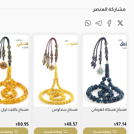
مشاركة العنصر
مسباح مستكة كهرماني
مسباح سندلوس
مسباح بكلايت تركي
80.95
48.57
97.14
$
$
$
إضافة للسلة
إضافة للسلة
إضافة لل