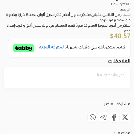
SKU: ryct109
الوصف
مسباح من الكاتلين عقيقي مشجَّر ب لون أخضر فاتح معرق ألوان بعدد 33 خرزة بيضاوية
متوسطة يزهو بكركوش
مبتكر من أجود الخيوط المحبوكة يدوياً نقدم المِسباح في بوك مخمل أنيق و كرت إهداء
فخم
$
48.57
الملاحظات
مشاركة العنصر
مواصفات