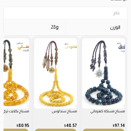
عام
الوزن
28g
مسباح مستكة كهرماني
مسباح سندلوس
مسباح بكلايت تركي
80.95
48.57
97.14
$
$
$