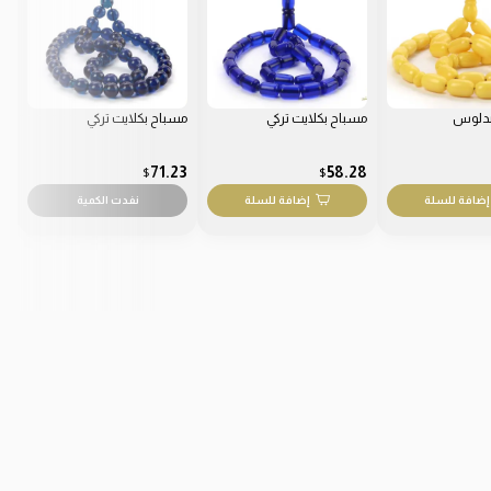
دلوس
مسباح بكلايت تركي
مسباح بكلايت تركي
م
8
71.23
58.28
$
$
إضافة للسلة
إضافة للسلة
نفدت الكمية