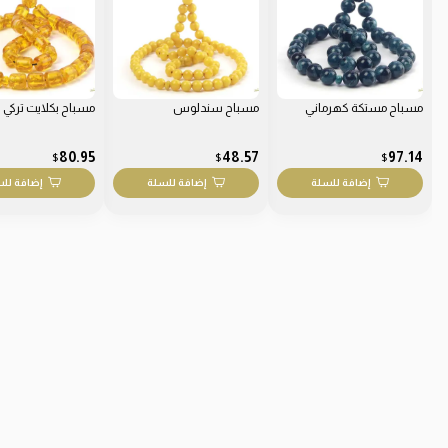
مسباح مستكة كهرماني
مسباح سندلوس
مسباح بكلايت تركي
80.95
48.57
97.14
$
$
$
إضافة للسلة
إضافة للسلة
إضافة لل