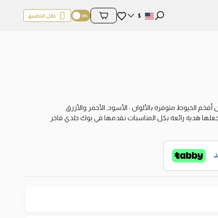
المفضلة
$
حمّل التطبيق
محتويات السلة
فخم الخيوط متوفرة بالألوان : الأسود, الأحمر والأزرق
علها هَدية رائعة بكل المناسبات نقدمها في بوك جلدي فاخر