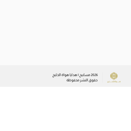
2026
مسابيح | هدايا هواة الخليج
حقوق النشر محفوظة
وسائل التواصل الاجتماعي
sales@gulfamateurs.com
+96555373745
+96566466747