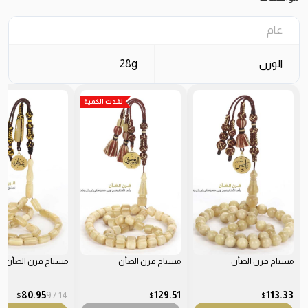
عام
الوزن
28g
نفدت الكمية
مسباح قرن الضأن
مسباح قرن الضأن
مسباح قرن الضأن
80.95
97.14
129.51
113.33
$
$
$