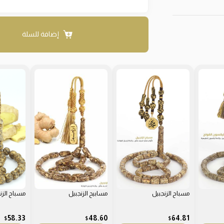
إضافة للسلة
مسباح الزنجبيل
مسابيح الزنجبيل
مسباح الزن
58.33
48.60
64.81
$
$
$