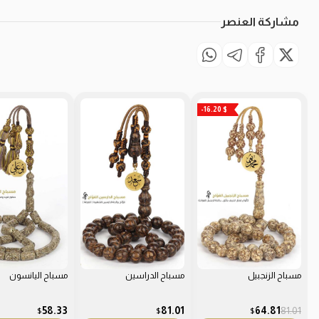
مشاركة العنصر
-16.20 $
مسباح الزنجبيل
مسباح الدراسين
مسباح اليانسون
58.33
81.01
64.81
81.01
$
$
$