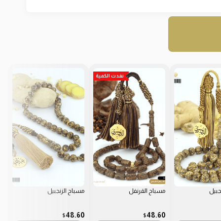
نفدت الكمية
جبيل
مسباح القرنفل
مسباح الزنجبيل
مس
3
48.60
48.60
$
$