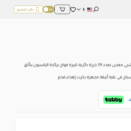
المفضلة
$
حمّل التطبيق
محتويات السلة
مسباح فاخر منحوت من بذور اليانسون لونه أخضر خشبي معجن بعدد 39 خرزة دائرية كبيرة فواح برائحة اليانسون يتألق
سباح في علبة أنيقة مجهزة بكرت إهداء فخم