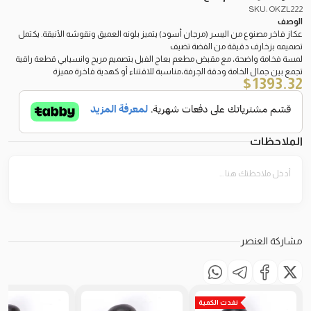
SKU: OKZL222
الوصف
عكاز فاخر مصنوع من اليسر (مرجان أسود) يتميز بلونه العميق ونقوشه الأنيقة. يكتمل
تصميمه بزخارف دقيقة من الفضة تضيف
لمسة فخامة واضحة، مع مقبض مطعم بعاج الفيل بتصميم مريح وانسيابي قطعة راقية
تجمع بين جمال الخامة ودقة الحِرفة،مناسبة للاقتناء أو كهدية فاخرة مميزة
$
1393.32
الملاحظات
مشاركة العنصر
نفدت الكمية